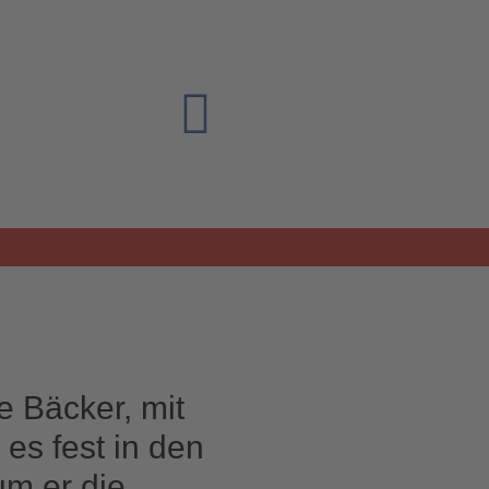
e Bäcker, mit
es fest in den
um er die